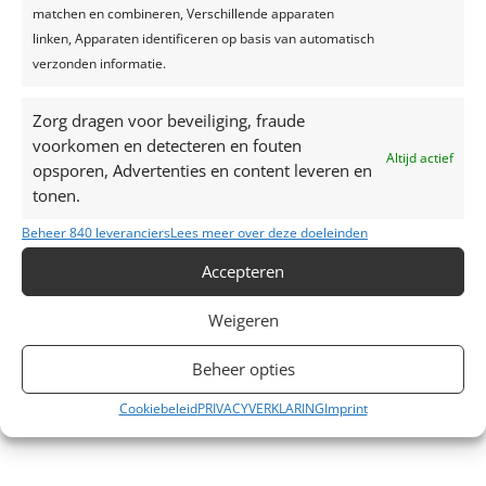
Maar vinden kinderen dit ook wel leuk? Zij denken
matchen en combineren, Verschillende apparaten
vaak maar...
linken, Apparaten identificeren op basis van automatisch
verzonden informatie.
Zorg dragen voor beveiliging, fraude
voorkomen en detecteren en fouten
Altijd actief
opsporen, Advertenties en content leveren en
Recente berichten
tonen.
Een feest plannen, wat geef je uit?
Beheer 840 leveranciers
Lees meer over deze doeleinden
Trouwjurken trends 2024
Accepteren
Zelfgemaakte limonade, hét recept voor een
verkoelend drankje!
Weigeren
Top 7 trends voor huwelijken in 2024-2025
Zo creëer je het perfecte sprookjesfeest!
Beheer opties
Cookiebeleid
PRIVACYVERKLARING
Imprint
Recente reacties