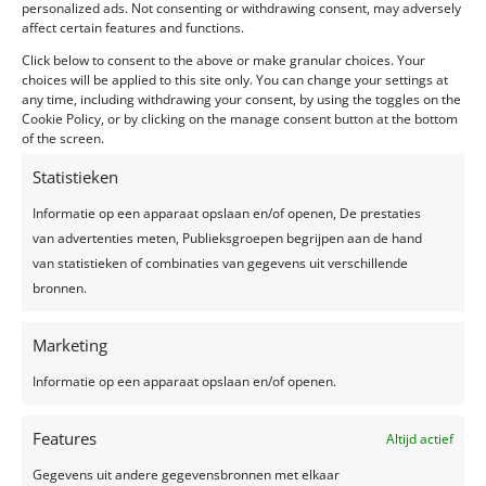
personalized ads. Not consenting or withdrawing consent, may adversely
affect certain features and functions.
Click below to consent to the above or make granular choices. Your
choices will be applied to this site only. You can change your settings at
any time, including withdrawing your consent, by using the toggles on the
Cookie Policy, or by clicking on the manage consent button at the bottom
of the screen.
Statistieken
Informatie op een apparaat opslaan en/of openen, De prestaties
van advertenties meten, Publieksgroepen begrijpen aan de hand
van statistieken of combinaties van gegevens uit verschillende
bronnen.
Hoe geef je ook voor kinderen een TOP feest?
Marketing
door
liesbet
|
mei 16, 2021
|
Blog
Informatie op een apparaat opslaan en/of openen.
Je bent druk in de weer met je feest tot in de puntjes
in orde te krijgen. Er is goede catering aanwezig voor
Features
Altijd actief
de gasten, de dansvloer staat klaar, eventueel een
live performance voor je gasten, noem maar op.
Gegevens uit andere gegevensbronnen met elkaar