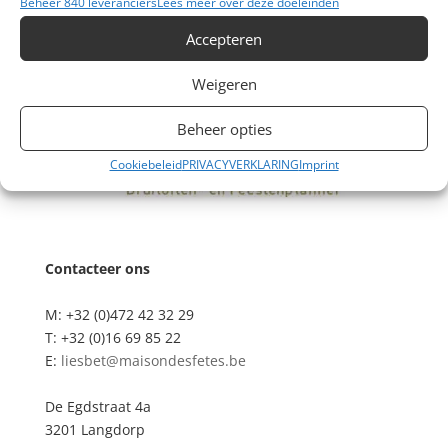
Beheer 840 leveranciers
Lees meer over deze doeleinden
Accepteren
Weigeren
Beheer opties
Cookiebeleid
PRIVACYVERKLARING
Imprint
Contacteer ons
M: +32 (0)472 42 32 29
T: +32 (0)16 69 85 22
E:
liesbet@maisondesfetes.be
De Egdstraat 4a
3201 Langdorp