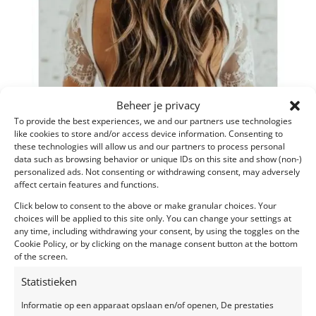
Beheer je privacy
To provide the best experiences, we and our partners use technologies
like cookies to store and/or access device information. Consenting to
these technologies will allow us and our partners to process personal
data such as browsing behavior or unique IDs on this site and show (non-)
personalized ads. Not consenting or withdrawing consent, may adversely
affect certain features and functions.
Click below to consent to the above or make granular choices. Your
choices will be applied to this site only. You can change your settings at
Wedding fashion trends 2021
any time, including withdrawing your consent, by using the toggles on the
door
liesbet
|
apr 20, 2021
|
Blog
Cookie Policy, or by clicking on the manage consent button at the bottom
of the screen.
In deze blog hebben we speciaal voor jou de
Statistieken
wedding fashion trends van 2021 verzameld. Ontdek
Informatie op een apparaat opslaan en/of openen, De prestaties
welke kleuren ‘in’ zijn op dit moment en met welke