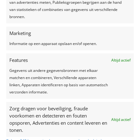
van advertenties meten, Publieksgroepen begrijpen aan de hand
jurk en bruidskapsel jij het hart van jouw
van statistieken of combinaties van gegevens uit verschillende
toekomstige kan veroveren! Veel leesplezier! Het
bronnen.
kleurenpallet In 2021...
Marketing
Informatie op een apparaat opslaan en/of openen.
Recente berichten
Features
Altijd actief
Een feest plannen, wat geef je uit?
Gegevens uit andere gegevensbronnen met elkaar
Trouwjurken trends 2024
matchen en combineren, Verschillende apparaten
linken, Apparaten identificeren op basis van automatisch
Zelfgemaakte limonade, hét recept voor een
verzonden informatie.
verkoelend drankje!
Top 7 trends voor huwelijken in 2024-2025
Zorg dragen voor beveiliging, fraude
Zo creëer je het perfecte sprookjesfeest!
voorkomen en detecteren en fouten
Altijd actief
opsporen, Advertenties en content leveren en
Recente reacties
tonen.