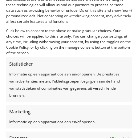
these technologies will allow us and our partners to process personal
Wil je graag een leukere uitstraling voor je aperitief
data such as browsing behavior or unique IDs on this site and show (non-)
dan een simpel champagneglas? Hieronder geven
personalized ads. Not consenting or withdrawing consent, may adversely
affect certain features and functions.
we je 3 ideeën om je aperitief op te pimpen! Bron
foto: Wedding Chicks 1. Golden cocktail van
Click below to consent to the above or make granular choices. Your
choices will be applied to this site only. You can change your settings at
Maison des Fêtes Ja, je leest het goed! Maison des...
any time, including withdrawing your consent, by using the toggles on the
Cookie Policy, or by clicking on the manage consent button at the bottom
of the screen.
Statistieken
Informatie op een apparaat opslaan en/of openen, De prestaties
Recente berichten
van advertenties meten, Publieksgroepen begrijpen aan de hand
Een feest plannen, wat geef je uit?
van statistieken of combinaties van gegevens uit verschillende
bronnen.
Trouwjurken trends 2024
Zelfgemaakte limonade, hét recept voor een
Marketing
verkoelend drankje!
Top 7 trends voor huwelijken in 2024-2025
Informatie op een apparaat opslaan en/of openen.
Zo creëer je het perfecte sprookjesfeest!