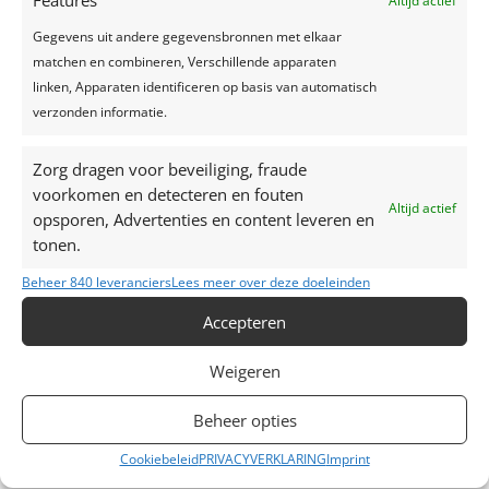
Features
Altijd actief
Recente reacties
Gegevens uit andere gegevensbronnen met elkaar
matchen en combineren, Verschillende apparaten
linken, Apparaten identificeren op basis van automatisch
verzonden informatie.
Zorg dragen voor beveiliging, fraude
voorkomen en detecteren en fouten
Altijd actief
opsporen, Advertenties en content leveren en
tonen.
Beheer 840 leveranciers
Lees meer over deze doeleinden
Accepteren
Contacteer ons
Weigeren
M: +32 (0)472 42 32 29
Beheer opties
T: +32 (0)16 69 85 22
Cookiebeleid
PRIVACYVERKLARING
Imprint
E:
liesbet@maisondesfetes.be