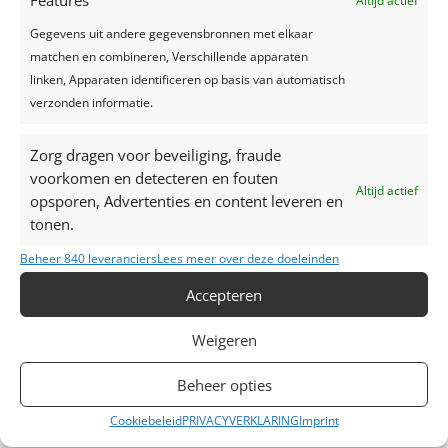
Features
Altijd actief
Recente reacties
Gegevens uit andere gegevensbronnen met elkaar
matchen en combineren, Verschillende apparaten
linken, Apparaten identificeren op basis van automatisch
verzonden informatie.
Zorg dragen voor beveiliging, fraude
voorkomen en detecteren en fouten
Altijd actief
opsporen, Advertenties en content leveren en
tonen.
Beheer 840 leveranciers
Lees meer over deze doeleinden
Accepteren
Contacteer ons
Weigeren
M: +32 (0)472 42 32 29
Beheer opties
T: +32 (0)16 69 85 22
Cookiebeleid
PRIVACYVERKLARING
Imprint
E:
liesbet@maisondesfetes.be