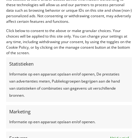
these technologies will allow us and our partners to process personal
Feesten in tenten worden steeds populairder. Ze zijn
data such as browsing behavior or unique IDs on this site and show (non-)
dan ook heel charmant en gezellig! In deze blog
personalized ads. Not consenting or withdrawing consent, may adversely
affect certain features and functions.
geven we je de voordelen, maar ook tips & tricks van
feesten in een tent. Veel leesplezier! Voordelen van
Click below to consent to the above or make granular choices. Your
choices will be applied to this site only. You can change your settings at
feesten in een tent 1. Creëer je eigen stijl...
any time, including withdrawing your consent, by using the toggles on the
Cookie Policy, or by clicking on the manage consent button at the bottom
of the screen.
Statistieken
Informatie op een apparaat opslaan en/of openen, De prestaties
Recente berichten
van advertenties meten, Publieksgroepen begrijpen aan de hand
Een feest plannen, wat geef je uit?
van statistieken of combinaties van gegevens uit verschillende
bronnen.
Trouwjurken trends 2024
Zelfgemaakte limonade, hét recept voor een
Marketing
verkoelend drankje!
Top 7 trends voor huwelijken in 2024-2025
Informatie op een apparaat opslaan en/of openen.
Zo creëer je het perfecte sprookjesfeest!