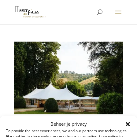
Beheer je privacy
Waarom kiezen voor feesten in een tent?
To provide the best experiences, we and our partners use technologies
door
liesbet
|
jul 2, 2021
|
Blog
like cookies to store and/or access device information. Consenting to