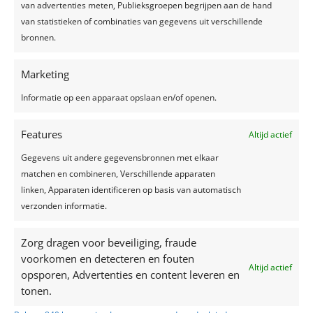
van advertenties meten, Publieksgroepen begrijpen aan de hand
jurk en bruidskapsel jij het hart van jouw
van statistieken of combinaties van gegevens uit verschillende
toekomstige kan veroveren! Veel leesplezier! Het
bronnen.
kleurenpallet In 2021...
Marketing
Informatie op een apparaat opslaan en/of openen.
Recente berichten
Features
Altijd actief
Een feest plannen, wat geef je uit?
Gegevens uit andere gegevensbronnen met elkaar
Trouwjurken trends 2024
matchen en combineren, Verschillende apparaten
linken, Apparaten identificeren op basis van automatisch
Zelfgemaakte limonade, hét recept voor een
verzonden informatie.
verkoelend drankje!
Top 7 trends voor huwelijken in 2024-2025
Zorg dragen voor beveiliging, fraude
Zo creëer je het perfecte sprookjesfeest!
voorkomen en detecteren en fouten
Altijd actief
opsporen, Advertenties en content leveren en
Recente reacties
tonen.