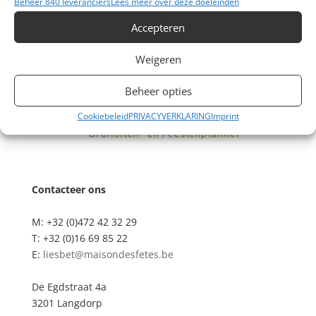
Beheer 840 leveranciers
Lees meer over deze doeleinden
Accepteren
Weigeren
Beheer opties
Cookiebeleid
PRIVACYVERKLARING
Imprint
Contacteer ons
M: +32 (0)472 42 32 29
T: +32 (0)16 69 85 22
E:
liesbet@maisondesfetes.be
De Egdstraat 4a
3201 Langdorp