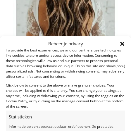
Beheer je privacy
To provide the best experiences, we and our partners use technologies
like cookies to store and/or access device information. Consenting to
these technologies will allow us and our partners to process personal
data such as browsing behavior or unique IDs on this site and show (non-)
personalized ads. Not consenting or withdrawing consent, may adversely
affect certain features and functions.
Click below to consent to the above or make granular choices. Your
choices will be applied to this site only. You can change your settings at
Wedding fashion trends 2021
any time, including withdrawing your consent, by using the toggles on the
door
liesbet
|
apr 20, 2021
|
Blog
Cookie Policy, or by clicking on the manage consent button at the bottom
of the screen.
In deze blog hebben we speciaal voor jou de
Statistieken
wedding fashion trends van 2021 verzameld. Ontdek
Informatie op een apparaat opslaan en/of openen, De prestaties
welke kleuren ‘in’ zijn op dit moment en met welke