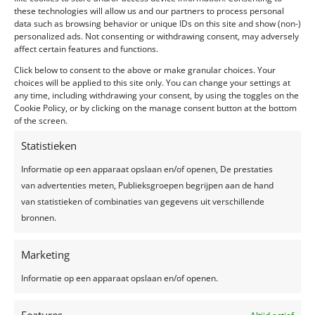
these technologies will allow us and our partners to process personal
Feesten in tenten worden steeds populairder. Ze zijn
data such as browsing behavior or unique IDs on this site and show (non-)
dan ook heel charmant en gezellig! In deze blog
personalized ads. Not consenting or withdrawing consent, may adversely
affect certain features and functions.
geven we je de voordelen, maar ook tips & tricks van
feesten in een tent. Veel leesplezier! Voordelen van
Click below to consent to the above or make granular choices. Your
choices will be applied to this site only. You can change your settings at
feesten in een tent 1. Creëer je eigen stijl...
any time, including withdrawing your consent, by using the toggles on the
Cookie Policy, or by clicking on the manage consent button at the bottom
of the screen.
Statistieken
Informatie op een apparaat opslaan en/of openen, De prestaties
Recente berichten
van advertenties meten, Publieksgroepen begrijpen aan de hand
Een feest plannen, wat geef je uit?
van statistieken of combinaties van gegevens uit verschillende
bronnen.
Trouwjurken trends 2024
Zelfgemaakte limonade, hét recept voor een
Marketing
verkoelend drankje!
Top 7 trends voor huwelijken in 2024-2025
Informatie op een apparaat opslaan en/of openen.
Zo creëer je het perfecte sprookjesfeest!