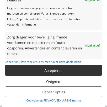
Features
Altijd actief
Recente reacties
Gegevens uit andere gegevensbronnen met elkaar
matchen en combineren, Verschillende apparaten
linken, Apparaten identificeren op basis van automatisch
verzonden informatie.
Zorg dragen voor beveiliging, fraude
voorkomen en detecteren en fouten
Altijd actief
opsporen, Advertenties en content leveren en
tonen.
Beheer 840 leveranciers
Lees meer over deze doeleinden
Accepteren
Contacteer ons
Weigeren
M: +32 (0)472 42 32 29
Beheer opties
T: +32 (0)16 69 85 22
Cookiebeleid
PRIVACYVERKLARING
Imprint
E:
liesbet@maisondesfetes.be