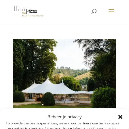
Beheer je privacy
Waarom kiezen voor feesten in een tent?
To provide the best experiences, we and our partners use technologies
door
liesbet
|
jul 2, 2021
|
Blog
like cookies to store and/or access device information. Consenting to