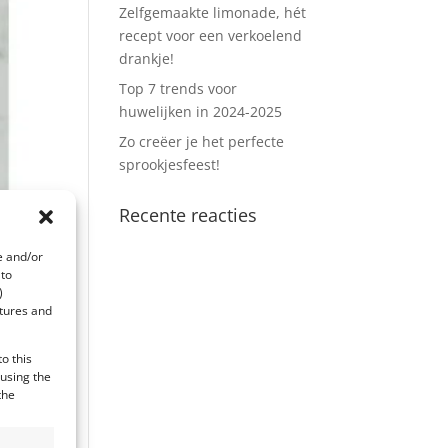
Zelfgemaakte limonade, hét
recept voor een verkoelend
drankje!
Top 7 trends voor
huwelijken in 2024-2025
Zo creëer je het perfecte
sprookjesfeest!
Recente reacties
e and/or
 to
)
atures and
o this
 using the
the