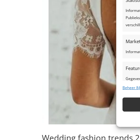
Statis
Informa
Publieks
verschi
Market
Informa
Featur
Gegeven
Verschil
Beheer 84
verzond
Zorg d
fouten
Wedding fashion trends 