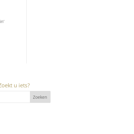
in’
Zoekt u iets?