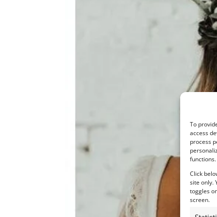
To provide
access dev
process p
personali
functions.
Click belo
site only.
toggles on
screen.