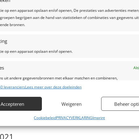
tieken
tie op een apparaat opslaan en/of openen, De prestaties van advertenties meten
groepen begrijpen aan de hand van statistieken of combinaties van gegevens uit
llende bronnen.
ing
tie op een apparaat opslaan en/of openen.
es
Alt
s uit andere gegevensbronnen met elkaar matchen en combineren,
lende apparaten linken, Apparaten identificeren op basis van automatisch
0 leveranciers
Lees meer over deze doeleinden
en informatie.
Accepteren
Weigeren
Beheer opt
ragen voor beveiliging, fraude voorkomen en detecteren en
Alt
 opsporen, Advertenties en content leveren en tonen.
Cookiebeleid
PRIVACYVERKLARING
Imprint
2021