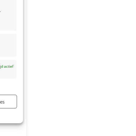
,
ijd actief
ies
ijd actief