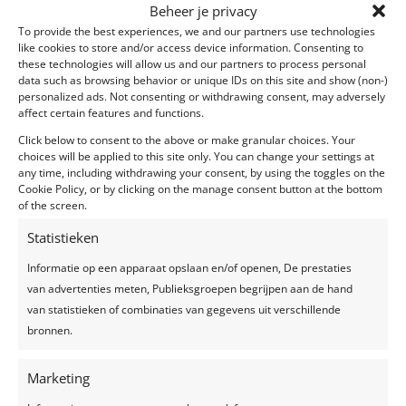
Beheer je privacy
To provide the best experiences, we and our partners use technologies
Intiem trouwen? Kies voor een micro wedding!
like cookies to store and/or access device information. Consenting to
door
liesbet
|
mei 8, 2021
|
Blog
these technologies will allow us and our partners to process personal
data such as browsing behavior or unique IDs on this site and show (non-)
personalized ads. Not consenting or withdrawing consent, may adversely
Je kan je anno 2021 al bijna geen trouwfeest met
affect certain features and functions.
meer dan 100 personen inbeelden. Vele koppels
Click below to consent to the above or make granular choices. Your
keken dit jaar uit naar hun trouwdag en misschien
choices will be applied to this site only. You can change your settings at
was jij daar zelfs één van. Helaas is het nog niet
any time, including withdrawing your consent, by using the toggles on the
mogelijk om met 100 gasten je huwelijk te vieren,
Cookie Policy, or by clicking on the manage consent button at the bottom
of the screen.
maar binnenkort wel...
Statistieken
Informatie op een apparaat opslaan en/of openen, De prestaties
van advertenties meten, Publieksgroepen begrijpen aan de hand
van statistieken of combinaties van gegevens uit verschillende
Recente berichten
bronnen.
Een feest plannen, wat geef je uit?
Marketing
Trouwjurken trends 2024