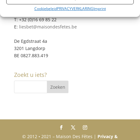
Cookiebeleid
PRIVACYVERKLARING
Imprint
M: +32 (0)472 42 32 29
T: +32 (0)16 69 85 22
E:
liesbet@maisondesfetes.be
De Egdstraat 4a
3201 Langdorp
BE 0827.883.419
Zoekt u iets?
© 2012 • 2021 – Maison Des Fêtes |
Privacy &