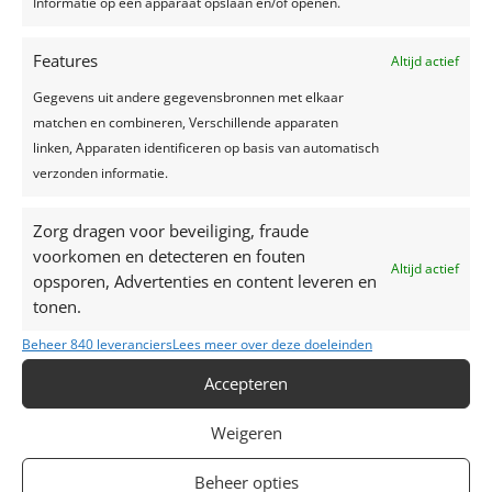
Informatie op een apparaat opslaan en/of openen.
Zelfgemaakte limonade, hét recept voor een
verkoelend drankje!
Features
Altijd actief
Top 7 trends voor huwelijken in 2024-2025
Zo creëer je het perfecte sprookjesfeest!
Gegevens uit andere gegevensbronnen met elkaar
matchen en combineren, Verschillende apparaten
linken, Apparaten identificeren op basis van automatisch
Recente reacties
verzonden informatie.
Zorg dragen voor beveiliging, fraude
voorkomen en detecteren en fouten
Altijd actief
opsporen, Advertenties en content leveren en
tonen.
Beheer 840 leveranciers
Lees meer over deze doeleinden
Accepteren
Weigeren
Beheer opties
Contacteer ons