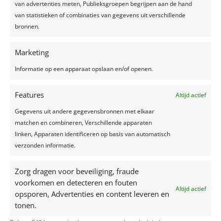
van advertenties meten, Publieksgroepen begrijpen aan de hand
jurk en bruidskapsel jij het hart van jouw
van statistieken of combinaties van gegevens uit verschillende
toekomstige kan veroveren! Veel leesplezier! Het
bronnen.
kleurenpallet In 2021...
Marketing
Informatie op een apparaat opslaan en/of openen.
Recente berichten
Features
Altijd actief
Een feest plannen, wat geef je uit?
Gegevens uit andere gegevensbronnen met elkaar
Trouwjurken trends 2024
matchen en combineren, Verschillende apparaten
linken, Apparaten identificeren op basis van automatisch
Zelfgemaakte limonade, hét recept voor een
verzonden informatie.
verkoelend drankje!
Top 7 trends voor huwelijken in 2024-2025
Zorg dragen voor beveiliging, fraude
Zo creëer je het perfecte sprookjesfeest!
voorkomen en detecteren en fouten
Altijd actief
opsporen, Advertenties en content leveren en
Recente reacties
tonen.