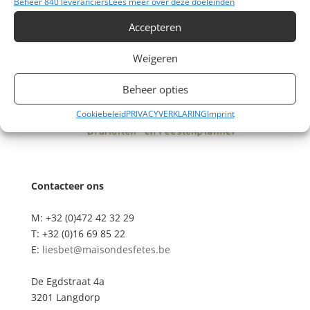
Beheer 840 leveranciers
Lees meer over deze doeleinden
Accepteren
Weigeren
Beheer opties
Cookiebeleid
PRIVACYVERKLARING
Imprint
Contacteer ons
M: +32 (0)472 42 32 29
T: +32 (0)16 69 85 22
E:
liesbet@maisondesfetes.be
De Egdstraat 4a
3201 Langdorp