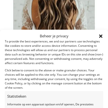
Beheer je privacy
To provide the best experiences, we and our partners use technologies
like cookies to store and/or access device information. Consenting to
these technologies will allow us and our partners to process personal
data such as browsing behavior or unique IDs on this site and show (non-)
personalized ads. Not consenting or withdrawing consent, may adversely
affect certain features and functions.
Click below to consent to the above or make granular choices. Your
choices will be applied to this site only. You can change your settings at
Wedding fashion trends 2021
any time, including withdrawing your consent, by using the toggles on the
door
liesbet
|
apr 20, 2021
|
Blog
Cookie Policy, or by clicking on the manage consent button at the bottom
of the screen.
In deze blog hebben we speciaal voor jou de
Statistieken
wedding fashion trends van 2021 verzameld. Ontdek
Informatie op een apparaat opslaan en/of openen, De prestaties
welke kleuren ‘in’ zijn op dit moment en met welke