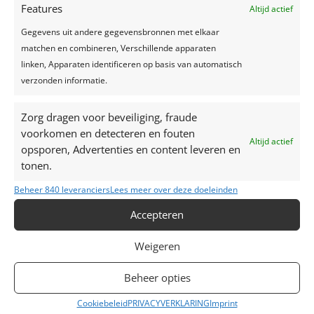
Zo creëer je het perfecte sprookjesfeest!
Features
Altijd actief
Gegevens uit andere gegevensbronnen met elkaar
Recente reacties
matchen en combineren, Verschillende apparaten
linken, Apparaten identificeren op basis van automatisch
verzonden informatie.
Zorg dragen voor beveiliging, fraude
voorkomen en detecteren en fouten
Altijd actief
opsporen, Advertenties en content leveren en
tonen.
Beheer 840 leveranciers
Lees meer over deze doeleinden
Accepteren
Weigeren
Contacteer ons
Beheer opties
M: +32 (0)472 42 32 29
T: +32 (0)16 69 85 22
Cookiebeleid
PRIVACYVERKLARING
Imprint
E:
liesbet@maisondesfetes.be