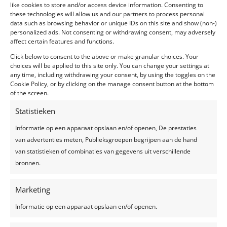
like cookies to store and/or access device information. Consenting to
Lentefeest Elena Feestlocatie: Privélocatie, tenten in
these technologies will allow us and our partners to process personal
data such as browsing behavior or unique IDs on this site and show (non-)
de tuin Betreft Lentefeest / privéfeest Ingrediënten:
personalized ads. Not consenting or withdrawing consent, may adversely
De heerlijke gerechten werden geserveerd door
affect certain features and functions.
Buonissimo. Maison des Fêtes introduceerde ook de
Click below to consent to the above or make granular choices. Your
heerlijke en prijswinnende gin “Moon”. De bloemen
choices will be applied to this site only. You can change your settings at
werden...
any time, including withdrawing your consent, by using the toggles on the
Cookie Policy, or by clicking on the manage consent button at the bottom
of the screen.
Statistieken
Informatie op een apparaat opslaan en/of openen, De prestaties
Recente berichten
van advertenties meten, Publieksgroepen begrijpen aan de hand
van statistieken of combinaties van gegevens uit verschillende
Een feest plannen, wat geef je uit?
bronnen.
Trouwjurken trends 2024
Zelfgemaakte limonade, hét recept voor een
Marketing
verkoelend drankje!
Informatie op een apparaat opslaan en/of openen.
Top 7 trends voor huwelijken in 2024-2025