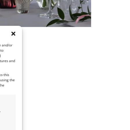
e and/or
 to
)
atures and
o this
 using the
the
,