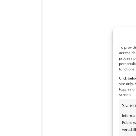
To provide
access dev
process p
personali
functions.
Click belo
site only.
toggles on
screen.
Statis
Informa
Publieks
verschi