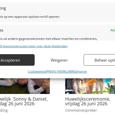
ing
tie op een apparaat opslaan en/of openen.
es
Alt
s uit andere gegevensbronnen met elkaar matchen en combineren,
lende apparaten linken, Apparaten identificeren op basis van automatisch
0 leveranciers
Lees meer over deze doeleinden
en informatie.
Accepteren
Weigeren
Beheer opt
ragen voor beveiliging, fraude voorkomen en detecteren en
Alt
 opsporen, Advertenties en content leveren en tonen.
Cookiebeleid
PRIVACYVERKLARING
Imprint
elijk Sonny & Daniel,
Huwelijksceremonie,
jdag 26 juni 2026
vrijdag 26 juni 2026
ding
Ceremoniespreker