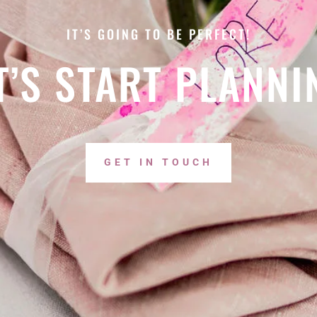
IT’S GOING TO BE PERFECT!
T’S START PLANNI
GET IN TOUCH