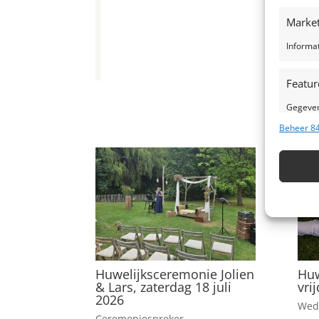
Market
Informa
Featur
Gegeven
Verschil
Beheer 84
verzond
Zorg d
fouten
Huwelijksceremonie Jolien
Huw
& Lars, zaterdag 18 juli
vri
2026
Wed
Ceremoniespreker