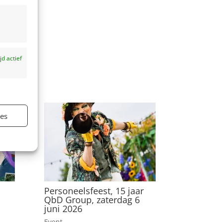
ijd actief
ies
ijd actief
Personeelsfeest, 15 jaar
QbD Group, zaterdag 6
juni 2026
Event