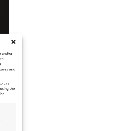
e and/or
 to
)
atures and
o this
 using the
the
,