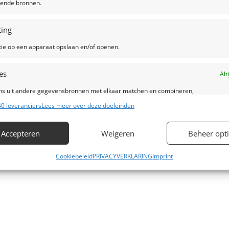
llende bronnen.
ing
tie op een apparaat opslaan en/of openen.
es
Alt
s uit andere gegevensbronnen met elkaar matchen en combineren,
lende apparaten linken, Apparaten identificeren op basis van automatisch
0 leveranciers
Lees meer over deze doeleinden
en informatie.
Accepteren
Weigeren
Beheer opt
ragen voor beveiliging, fraude voorkomen en detecteren en
Alt
 opsporen, Advertenties en content leveren en tonen.
Cookiebeleid
PRIVACYVERKLARING
Imprint