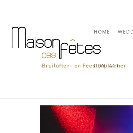
HOME
WEDD
CONTACT
Personeelsfeest Komm
door
Maison des Fêtes
|
mei 23, 2022
|
Galerij