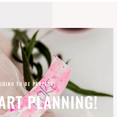
 GOING TO BE PERFECT!
TART PLANNING!