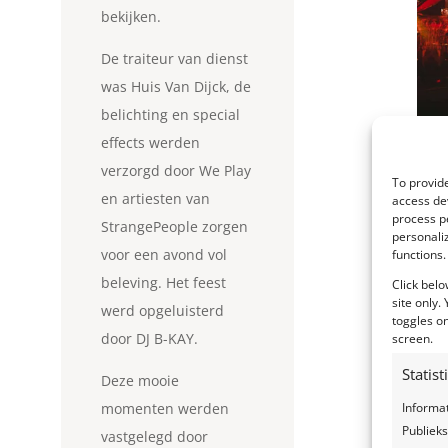
bekijken.
De traiteur van dienst
was Huis Van Dijck, de
belichting en special
effects werden
verzorgd door We Play
To provide
en artiesten van
access dev
process p
StrangePeople zorgen
personali
voor een avond vol
functions.
beleving. Het feest
Click belo
site only.
werd opgeluisterd
toggles on
door DJ B-KAY.
screen.
Statis
Deze mooie
Informa
momenten werden
Publieks
vastgelegd door