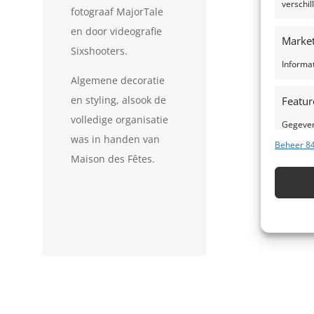
verschi
fotograaf MajorTale
en door videografie
Market
Sixshooters.
Informa
Algemene decoratie
en styling, alsook de
Featur
volledige organisatie
Gegeven
was in handen van
Verschil
Beheer 84
verzond
Maison des Fêtes.
Zorg d
fouten