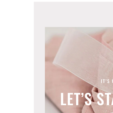
IT’S
LET’S S