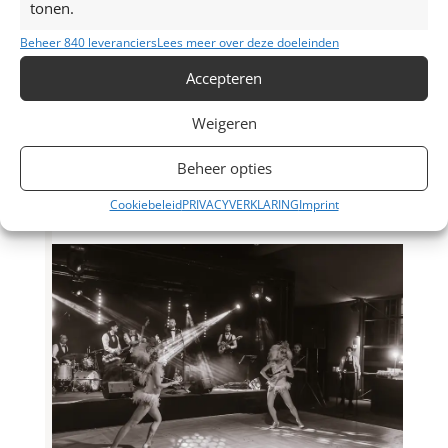
tonen.
Beheer 840 leveranciers
Lees meer over deze doeleinden
Accepteren
Weigeren
Beheer opties
Cookiebeleid
PRIVACYVERKLARING
Imprint