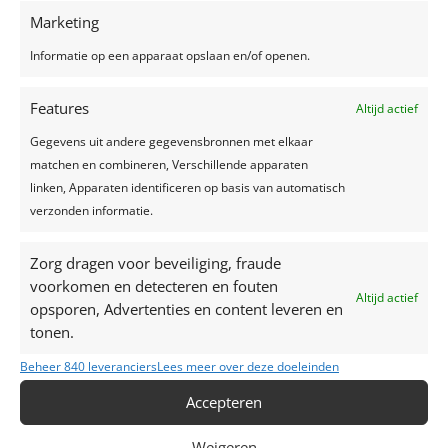
Recente berichten
Marketing
Een feest plannen, wat geef je uit?
Informatie op een apparaat opslaan en/of openen.
Trouwjurken trends 2024
Features
Altijd actief
Zelfgemaakte limonade, hét recept voor een
verkoelend drankje!
Gegevens uit andere gegevensbronnen met elkaar
Top 7 trends voor huwelijken in 2024-2025
matchen en combineren, Verschillende apparaten
linken, Apparaten identificeren op basis van automatisch
Zo creëer je het perfecte sprookjesfeest!
verzonden informatie.
Recente reacties
Zorg dragen voor beveiliging, fraude
voorkomen en detecteren en fouten
Altijd actief
opsporen, Advertenties en content leveren en
tonen.
Beheer 840 leveranciers
Lees meer over deze doeleinden
Accepteren
Weigeren