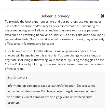
Feestlocatie: Kasteel den Brandt, Wilrijk
Beheer je privacy
Burgerlijk huwelijk: Stadhuis, Antwerpen
To provide the best experiences, we and our partners use technologies
Ceremonie: Sint-Rochusskerk, Deurne
like cookies to store and/or access device information. Consenting to
Thema: Romantiek
these technologies will allow us and our partners to process personal
data such as browsing behavior or unique IDs on this site and show (non-)
Ingrediënten: de locatie werd aangekleed in een
personalized ads. Not consenting or withdrawing consent, may adversely
affect certain features and functions.
romantisch thema met hoofdtinten pastel en goud,
het overheerlijke diner werd verzorgd door
Ambrosia
Click below to consent to the above or make granular choices. Your
choices will be applied to this site only. You can change your settings at
Fijnkeuken
,
photobooth The Blue Birdie
,
DJ Sem
,…
any time, including withdrawing your consent, by using the toggles on the
Algemene decoratie via Maison des Fêtes.
Cookie Policy, or by clicking on the manage consent button at the bottom
of the screen.
Uitgelichte foto is een werkfoto in afwachting van
finaal beeldmateriaal.
Statistieken
Informatie op een apparaat opslaan en/of openen, De prestaties
van advertenties meten, Publieksgroepen begrijpen aan de hand
van statistieken of combinaties van gegevens uit verschillende
bronnen.