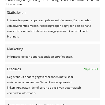
of the screen.
Thema: Disney
Fotografie:
Blue Ribbon Studio
Statistieken
Ingrediënten: Gospelkoor “The Day by Day Gospel
Informatie op een apparaat opslaan en/of openen, De prestaties
Singers”, ondergedompeld worden in het
van advertenties meten, Publieksgroepen begrijpen aan de hand
Disneygebeuren, thematisch aankleden van de feest
van statistieken of combinaties van gegevens uit verschillende
locatie met als rode draad Beauty & the Beast,
bronnen.
fotografie Blue Ribbon Studio.
Algemene decoratie via Maison des Fêtes.
Marketing
[nggallery id=65]
Informatie op een apparaat opslaan en/of openen.
Features
Altijd actief
Gegevens uit andere gegevensbronnen met elkaar
matchen en combineren, Verschillende apparaten
linken, Apparaten identificeren op basis van automatisch
Recente berichten
verzonden informatie.
Een feest plannen, wat geef je uit?