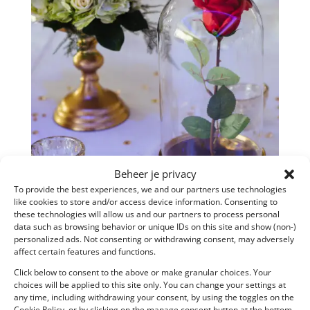
Beheer je privacy
To provide the best experiences, we and our partners use technologies
like cookies to store and/or access device information. Consenting to
these technologies will allow us and our partners to process personal
data such as browsing behavior or unique IDs on this site and show (non-)
personalized ads. Not consenting or withdrawing consent, may adversely
affect certain features and functions.
Feestlocatie: ’t Rietlaer, Rillaar
Click below to consent to the above or make granular choices. Your
Burgerlijk huwelijk: Gemeentehuis Haacht
choices will be applied to this site only. You can change your settings at
any time, including withdrawing your consent, by using the toggles on the
Kerkelijk huwelijk: Sint-Lucia Kerk, Wespelaar
Cookie Policy, or by clicking on the manage consent button at the bottom