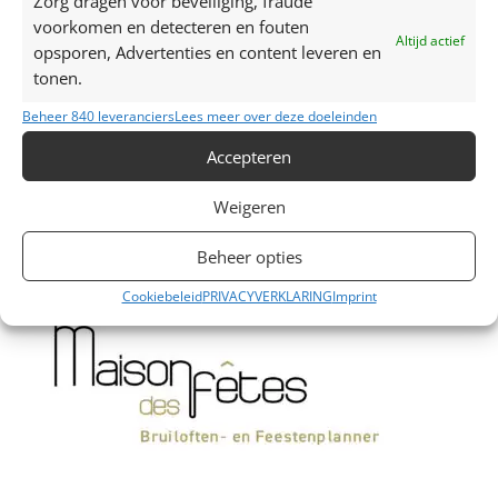
Zorg dragen voor beveiliging, fraude
Trouwjurken trends 2024
voorkomen en detecteren en fouten
Zelfgemaakte limonade, hét recept voor een
Altijd actief
opsporen, Advertenties en content leveren en
verkoelend drankje!
tonen.
Top 7 trends voor huwelijken in 2024-2025
Beheer 840 leveranciers
Lees meer over deze doeleinden
Zo creëer je het perfecte sprookjesfeest!
Accepteren
Recente reacties
Weigeren
Beheer opties
Cookiebeleid
PRIVACYVERKLARING
Imprint