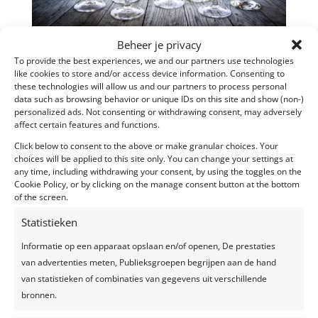
Beheer je privacy
To provide the best experiences, we and our partners use technologies
Bedrijfsevent voor personeel en klanten
like cookies to store and/or access device information. Consenting to
these technologies will allow us and our partners to process personal
Feestlocatie: tent
data such as browsing behavior or unique IDs on this site and show (non-)
personalized ads. Not consenting or withdrawing consent, may adversely
Ingrediënten: gastronomische BBQ verzorgd door
affect certain features and functions.
Beenhouwerij Buermans
, decoratie via Maison des
Click below to consent to the above or make granular choices. Your
Fêtes, steigerhout via
Woodrental
, live optreden door
choices will be applied to this site only. You can change your settings at
Alpha Generation, ginbar…
any time, including withdrawing your consent, by using the toggles on the
Cookie Policy, or by clicking on the manage consent button at the bottom
of the screen.
[nggallery id=52]
Statistieken
Informatie op een apparaat opslaan en/of openen, De prestaties
van advertenties meten, Publieksgroepen begrijpen aan de hand
van statistieken of combinaties van gegevens uit verschillende
bronnen.