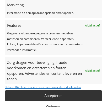
Recente berichten
Marketing
Een feest plannen, wat geef je uit?
Informatie op een apparaat opslaan en/of openen.
Trouwjurken trends 2024
Features
Zelfgemaakte limonade, hét recept voor een
Altijd actief
verkoelend drankje!
Gegevens uit andere gegevensbronnen met elkaar
Top 7 trends voor huwelijken in 2024-2025
matchen en combineren, Verschillende apparaten
linken, Apparaten identificeren op basis van automatisch
Zo creëer je het perfecte sprookjesfeest!
verzonden informatie.
Recente reacties
Zorg dragen voor beveiliging, fraude
voorkomen en detecteren en fouten
Altijd actief
opsporen, Advertenties en content leveren en
tonen.
Beheer 840 leveranciers
Lees meer over deze doeleinden
Accepteren
Weigeren