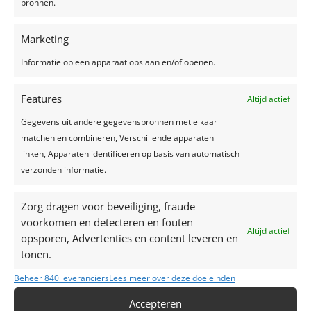
bronnen.
Marketing
Recente berichten
Informatie op een apparaat opslaan en/of openen.
Een feest plannen, wat geef je uit?
Features
Altijd actief
Trouwjurken trends 2024
Gegevens uit andere gegevensbronnen met elkaar
Zelfgemaakte limonade, hét recept voor een
matchen en combineren, Verschillende apparaten
verkoelend drankje!
linken, Apparaten identificeren op basis van automatisch
Top 7 trends voor huwelijken in 2024-2025
verzonden informatie.
Zo creëer je het perfecte sprookjesfeest!
Zorg dragen voor beveiliging, fraude
Recente reacties
voorkomen en detecteren en fouten
Altijd actief
opsporen, Advertenties en content leveren en
tonen.
Beheer 840 leveranciers
Lees meer over deze doeleinden
Accepteren