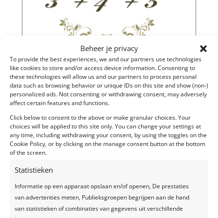
Beheer je privacy
To provide the best experiences, we and our partners use technologies
like cookies to store and/or access device information. Consenting to
these technologies will allow us and our partners to process personal
data such as browsing behavior or unique IDs on this site and show (non-)
personalized ads. Not consenting or withdrawing consent, may adversely
Verjaardagsfeest
affect certain features and functions.
Click below to consent to the above or make granular choices. Your
50ste verjaardag, golden birthday
choices will be applied to this site only. You can change your settings at
any time, including withdrawing your consent, by using the toggles on the
Ingrediënten; DJ, jazzband, verjaardagstaart, loungy
Cookie Policy, or by clicking on the manage consent button at the bottom
setting
of the screen.
Locatie: ’t Rietlaer, Rillaar
Statistieken
[nggallery id=46]
Informatie op een apparaat opslaan en/of openen, De prestaties
van advertenties meten, Publieksgroepen begrijpen aan de hand
van statistieken of combinaties van gegevens uit verschillende