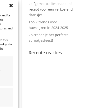
Zelfgemaakte limonade, hét
recept voor een verkoelend
drankje!
e and/or
 to
Top 7 trends voor
)
huwelijken in 2024-2025
atures and
Zo creëer je het perfecte
o this
sprookjesfeest!
 using the
the
Recente reacties
,