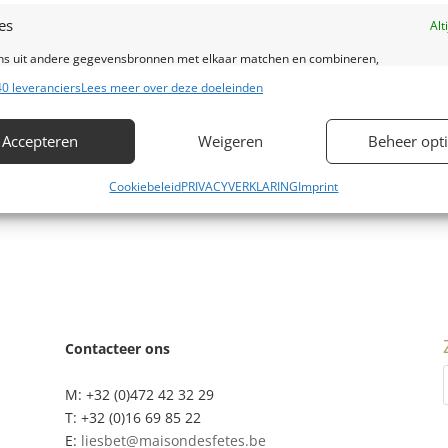
es
Alt
ema “Classic Chic” met hoofdtonen goud, zwart en wit, alsook
s uit andere gegevensbronnen met elkaar matchen en combineren,
uitnodigingen en photobooth.
lende apparaten linken, Apparaten identificeren op basis van automatisch
0 leveranciers
Lees meer over deze doeleinden
en informatie.
Accepteren
Weigeren
Beheer opt
ragen voor beveiliging, fraude voorkomen en detecteren en
Alt
 opsporen, Advertenties en content leveren en tonen.
Cookiebeleid
PRIVACYVERKLARING
Imprint
Contacteer ons
M: +32 (0)472 42 32 29
T: +32 (0)16 69 85 22
E:
liesbet@maisondesfetes.be