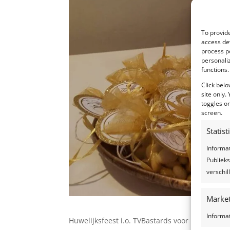
To provide
access dev
process p
personali
functions.
Click belo
site only.
toggles on
screen.
Statis
Informa
Publieks
verschi
Market
Informa
Huwelijksfeest i.o. TVBastards voor het VTM 