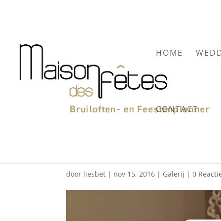
HOME
WEDD
CONTACT
Huwelijk Veerle & Nic
2016
door
liesbet
|
nov 15, 2016
|
Galerij
|
0 Reacti