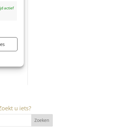
ijd actief
ies
ijd actief
Zoekt u iets?