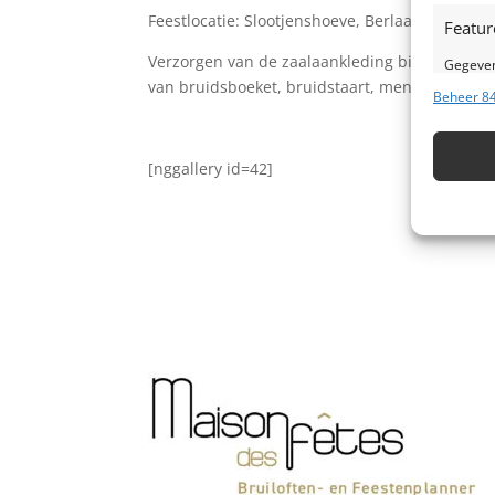
Feestlocatie: Slootjenshoeve, Berlaar
Featur
Verzorgen van de zaalaankleding binnen het th
Gegeven
van bruidsboeket, bruidstaart, menukaarten, 
Verschil
Beheer 84
verzond
[nggallery id=42]
Zorg d
fouten