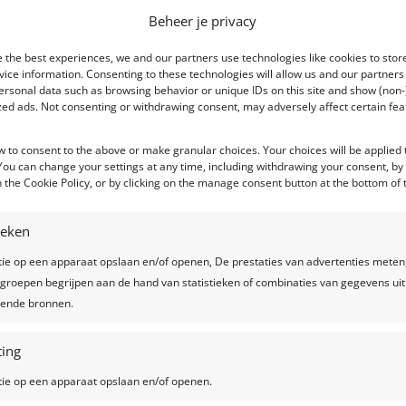
Beheer je privacy
 the best experiences, we and our partners use technologies like cookies to stor
ice information. Consenting to these technologies will allow us and our partners
ersonal data such as browsing behavior or unique IDs on this site and show (non-
zed ads. Not consenting or withdrawing consent, may adversely affect certain fe
w to consent to the above or make granular choices. Your choices will be applied t
 You can change your settings at any time, including withdrawing your consent, by
 the Cookie Policy, or by clicking on the manage consent button at the bottom of 
tieken
tie op een apparaat opslaan en/of openen, De prestaties van advertenties meten
groepen begrijpen aan de hand van statistieken of combinaties van gegevens uit
llende bronnen.
ing
tie op een apparaat opslaan en/of openen.
Programma Blind Getrouwd Seizoen 2