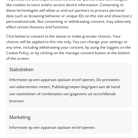
(dikke pluim !), de details zoals de zwarte loper, de
like cookies to store and/or access device information. Consenting to
these technologies will allow us and our partners to process personal
ballonnen, de koude Duvelglazen, Ginbar inclusief
data such as browsing behavior or unique IDs on this site and show (non-)
gepaste kruiden, schenklepeltje en witte handschoentjes
personalized ads. Not consenting or withdrawing consent, may adversely
…
affect certain features and functions.
Click below to consent to the above or make granular choices. Your
Zeker voor herhaling vatbaar voor een bedrijfsfeestje of
choices will be applied to this site only. You can change your settings at
de volgende decennium verjaardag !
any time, including withdrawing your consent, by using the toggles on the
Cookie Policy, or by clicking on the manage consent button at the bottom
Iets om naar uit te kijken …
of the screen.
Groeten, Geert
Statistieken
Informatie op een apparaat opslaan en/of openen, De prestaties
[nggallery id=30]
van advertenties meten, Publieksgroepen begrijpen aan de hand
van statistieken of combinaties van gegevens uit verschillende
bronnen.
Marketing
Reactie verzenden
Informatie op een apparaat opslaan en/of openen.
Je e-mailadres wordt niet gepubliceerd.
Vereiste
velden zijn gemarkeerd met
*