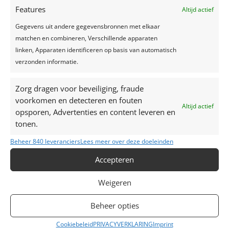
Features
Altijd actief
Gegevens uit andere gegevensbronnen met elkaar
matchen en combineren, Verschillende apparaten
linken, Apparaten identificeren op basis van automatisch
verzonden informatie.
Zorg dragen voor beveiliging, fraude
voorkomen en detecteren en fouten
Altijd actief
opsporen, Advertenties en content leveren en
tonen.
Beheer 840 leveranciers
Lees meer over deze doeleinden
Accepteren
Weigeren
Beheer opties
Mijn naam, e-mail en site opslaan in deze
browser voor de volgende keer wanneer ik een
Cookiebeleid
PRIVACYVERKLARING
Imprint