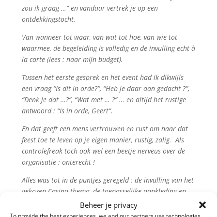
zou ik graag …” en vandaar vertrek je op een
ontdekkingstocht.
Van wanneer tot waar, van wat tot hoe, van wie tot
waarmee, de begeleiding is volledig en de invulling echt à
la carte (lees : naar mijn budget).
Tussen het eerste gesprek en het event had ik dikwijls
een vraag “Is dit in orde?”, “Heb je daar aan gedacht ?”,
“Denk je dat …?”, “Wat met … ?” … en altijd het rustige
antwoord : “Is in orde, Geert”.
En dat geeft een mens vertrouwen en rust om naar dat
feest toe te leven op je eigen manier, rustig, zalig. Als
controlefreak toch ook wel een beetje nerveus over de
organisatie : onterecht !
Alles was tot in de puntjes geregeld : de invulling van het
gekozen Casino thema, de toepasselijke aankleding en
belichting, de lounge, de timing, de ontvangst van de
Beheer je privacy
gasten, de hapjes, de vriendelijkheid van de medewerkers
To provide the best experiences, we and our partners use technologies