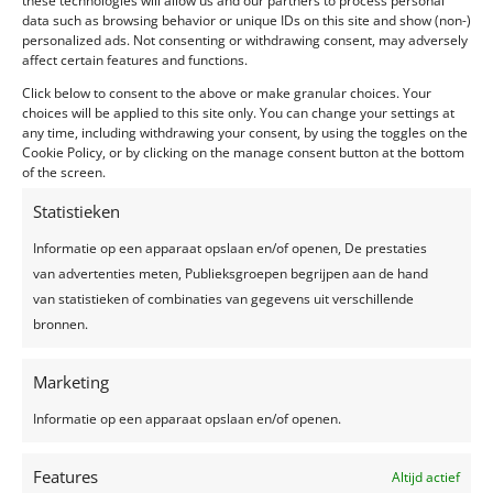
these technologies will allow us and our partners to process personal
In het begin even sceptisch over het feit van een
data such as browsing behavior or unique IDs on this site and show (non-)
weddingplanner, je kan dit toch zelf?! Maar het
personalized ads. Not consenting or withdrawing consent, may adversely
affect certain features and functions.
tegendeel is waar. In een goed georganiseerd trouwfeest
met alles erop en eraan steek je héél véél tijd en energie!
Click below to consent to the above or make granular choices. Your
choices will be applied to this site only. You can change your settings at
Een weddingplanner kan je helpen om de stress te
any time, including withdrawing your consent, by using the toggles on the
verlichten in de tijd voor je grote dag, maar ook op de
Cookie Policy, or by clicking on the manage consent button at the bottom
dag zelf! Van ideeën, over leveranciers, de cateraar,
of the screen.
communicatie, drukwerk, noem maar. Ze is overal van
Statistieken
op de hoogte! Op de dag zelf stond ze met iedereen
paraat om ons de dag van ons leven te geven. En dat
Informatie op een apparaat opslaan en/of openen, De prestaties
werd het ook! Wij moesten ons geen zorgen maken, geen
van advertenties meten, Publieksgroepen begrijpen aan de hand
problemen oplossen, enkel maar genieten!
van statistieken of combinaties van gegevens uit verschillende
bronnen.
Wij zijn blij dat we je gevonden hebben! Super jaar! Top
feest! En een goede vriendin erbij!
Marketing
Dikke zoenen
Informatie op een apparaat opslaan en/of openen.
Elisabeth & Jochen”
Features
Altijd actief