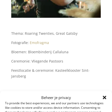
Thema: Roaring Twenties, Great Gatsby
Fotografie:
Emofragma
Bloemen: Bloembinderij Callaluna
Ceremonie: Vliegende Pastoors
Feestlocatie & ceremonie: Kasteelklooster Sint-
Jansberg
“Laat je begeleiden door Liesbet in de aanloop naar je
Beheer je privacy
bruiloft en je bent zeker van de mooiste dag van je
To provide the best experiences, we and our partners use technologies
leven!
like cookies to store and/or access device information. Consenting to