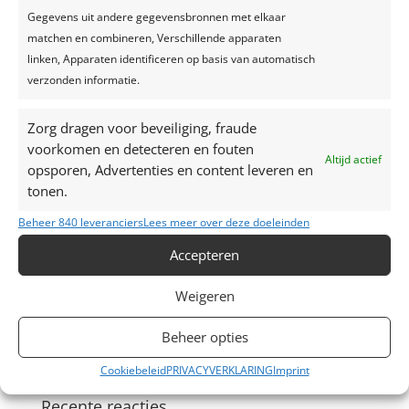
Gegevens uit andere gegevensbronnen met elkaar
[nggallery id=29]
matchen en combineren, Verschillende apparaten
linken, Apparaten identificeren op basis van automatisch
verzonden informatie.
Zorg dragen voor beveiliging, fraude
voorkomen en detecteren en fouten
Altijd actief
opsporen, Advertenties en content leveren en
tonen.
Recente berichten
Beheer 840 leveranciers
Lees meer over deze doeleinden
Een feest plannen, wat geef je uit?
Accepteren
Trouwjurken trends 2024
Zelfgemaakte limonade, hét recept voor een
Weigeren
verkoelend drankje!
Top 7 trends voor huwelijken in 2024-2025
Beheer opties
Zo creëer je het perfecte sprookjesfeest!
Cookiebeleid
PRIVACYVERKLARING
Imprint
Recente reacties