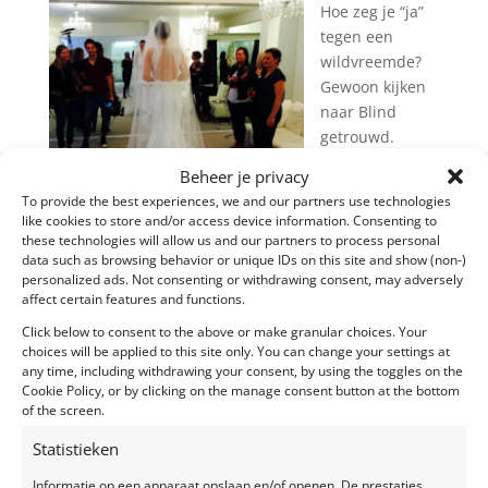
Hoe zeg je “ja”
tegen een
wildvreemde?
Gewoon kijken
naar Blind
getrouwd.
Vanaf maandag
Beheer je privacy
7 maart op
To provide the best experiences, we and our partners use technologies
VTM.
like cookies to store and/or access device information. Consenting to
these technologies will allow us and our partners to process personal
Als
data such as browsing behavior or unique IDs on this site and show (non-)
weddingplanne
personalized ads. Not consenting or withdrawing consent, may adversely
affect certain features and functions.
r was het een plezier om aan dit programma mee te
werken. We hebben de gevraagde themabruiloften
Click below to consent to the above or make granular choices. Your
choices will be applied to this site only. You can change your settings at
uitgewerkt, van bloemen, tot bruidstaart, tot
any time, including withdrawing your consent, by using the toggles on the
zaalaankleding, tot uitnodigingen, tot…
Cookie Policy, or by clicking on the manage consent button at the bottom
of the screen.
Met dank aan de voltallige productieploeg en de
experten om deze drie koppels op een serene en
Statistieken
warme manier neer te zetten en te omkaderen.
Informatie op een apparaat opslaan en/of openen, De prestaties