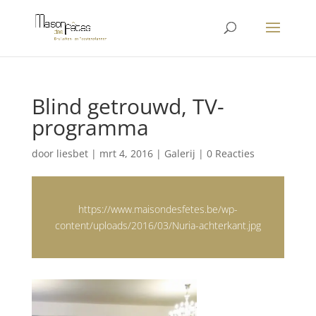
Blind getrouwd, TV-
programma
door
liesbet
|
mrt 4, 2016
|
Galerij
|
0 Reacties
https://www.maisondesfetes.be/wp-
content/uploads/2016/03/Nuria-achterkant.jpg