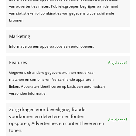
Meer info op
Blind Getrouwd
van advertenties meten, Publieksgroepen begrijpen aan de hand
van statistieken of combinaties van gegevens uit verschillende
bronnen.
Marketing
Informatie op een apparaat opslaan en/of openen.
Features
Altijd actief
Recente berichten
Gegevens uit andere gegevensbronnen met elkaar
Een feest plannen, wat geef je uit?
matchen en combineren, Verschillende apparaten
Trouwjurken trends 2024
linken, Apparaten identificeren op basis van automatisch
Zelfgemaakte limonade, hét recept voor een
verzonden informatie.
verkoelend drankje!
Top 7 trends voor huwelijken in 2024-2025
Zorg dragen voor beveiliging, fraude
voorkomen en detecteren en fouten
Zo creëer je het perfecte sprookjesfeest!
Altijd actief
opsporen, Advertenties en content leveren en
tonen.
Recente reacties