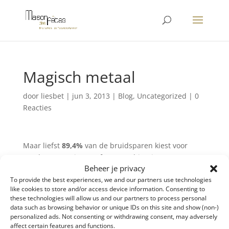
Magisch metaal
door
liesbet
|
jun 3, 2013
|
Blog
,
Uncategorized
|
0
Reacties
Maar liefst
89,4%
van de bruidsparen kiest voor
gouden trouwringen of een combinatie van
Beheer je privacy
verschillende goudsoorten. Van de bruiden wil graag
To provide the best experiences, we and our partners use technologies
64,3%
een diamant in haar trouwring!
like cookies to store and/or access device information. Consenting to
these technologies will allow us and our partners to process personal
Bron: magazine Bruid
data such as browsing behavior or unique IDs on this site and show (non-)
personalized ads. Not consenting or withdrawing consent, may adversely
affect certain features and functions.