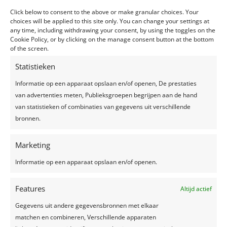
Click below to consent to the above or make granular choices. Your
choices will be applied to this site only. You can change your settings at
any time, including withdrawing your consent, by using the toggles on the
Cookie Policy, or by clicking on the manage consent button at the bottom
of the screen.
Recente berichten
Statistieken
Een feest plannen, wat geef je uit?
Trouwjurken trends 2024
Informatie op een apparaat opslaan en/of openen, De prestaties
van advertenties meten, Publieksgroepen begrijpen aan de hand
Zelfgemaakte limonade, hét recept voor een
van statistieken of combinaties van gegevens uit verschillende
verkoelend drankje!
bronnen.
Top 7 trends voor huwelijken in 2024-2025
Zo creëer je het perfecte sprookjesfeest!
Marketing
Informatie op een apparaat opslaan en/of openen.
Recente reacties
Features
Altijd actief
Gegevens uit andere gegevensbronnen met elkaar
matchen en combineren, Verschillende apparaten