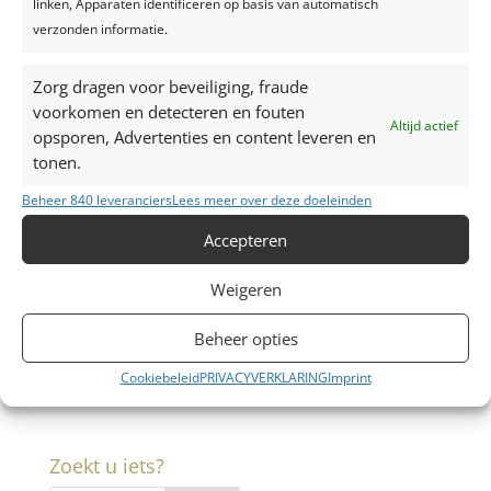
linken, Apparaten identificeren op basis van automatisch
verzonden informatie.
Zorg dragen voor beveiliging, fraude
voorkomen en detecteren en fouten
Altijd actief
opsporen, Advertenties en content leveren en
tonen.
Contacteer ons
Beheer 840 leveranciers
Lees meer over deze doeleinden
Accepteren
M: +32 (0)472 42 32 29
T: +32 (0)16 69 85 22
Weigeren
E:
liesbet@maisondesfetes.be
Beheer opties
De Egdstraat 4a
3201 Langdorp
Cookiebeleid
PRIVACYVERKLARING
Imprint
BE 0827.883.419
Zoekt u iets?