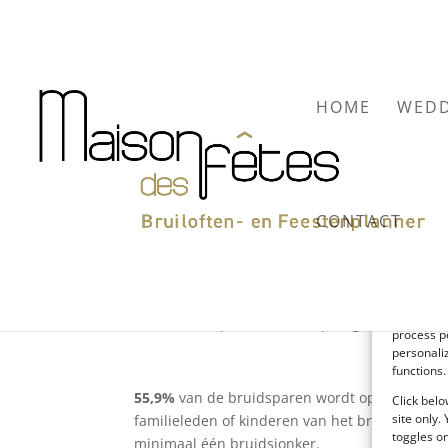
HOME
WEDD
CONTACT
Wist je dat?
To provide
access dev
door
liesbet
|
mei 23, 2013
|
Blog
,
Uncategori
process p
personali
functions.
55,9%
van de bruidsparen wordt op de grote d
Click belo
site only.
familieleden of kinderen van het bruidspaar ze
toggles on
minimaal één bruidsjonker.