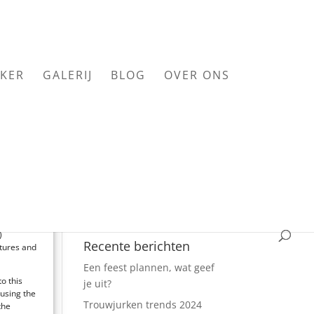
KER
GALERIJ
BLOG
OVER ONS
e and/or
 to
)
Recente berichten
atures and
Een feest plannen, wat geef
o this
je uit?
 using the
oor
Trouwjurken trends 2024
the