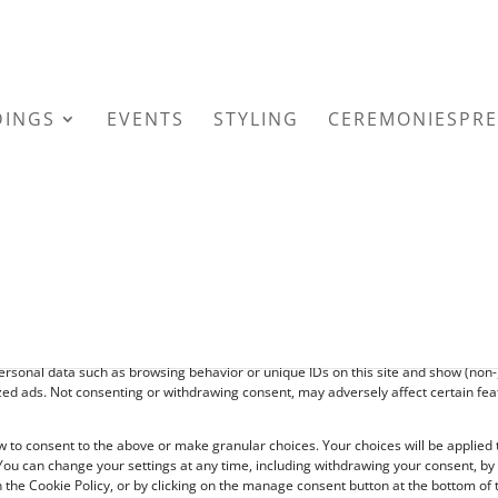
INGS
EVENTS
STYLING
CEREMONIESPRE
Beheer je privacy
 the best experiences, we and our partners use technologies like cookies to stor
ice information. Consenting to these technologies will allow us and our partners
zed
|
0 Reacties
ersonal data such as browsing behavior or unique IDs on this site and show (non-
zed ads. Not consenting or withdrawing consent, may adversely affect certain fe
ag begeleid door bruidskinderen. Meestal zijn de bruidskinderen
w to consent to the above or make granular choices. Your choices will be applied t
 You can change your settings at any time, including withdrawing your consent, by
lf.
83,8%
kiest daarbij voor minimaal één bruidsmeisje en
72,6%
v
 the Cookie Policy, or by clicking on the manage consent button at the bottom of 