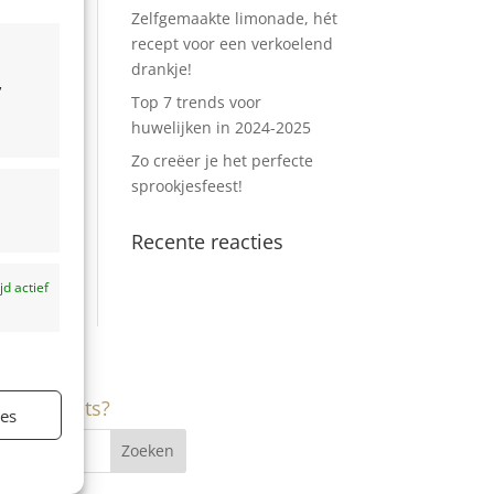
Zelfgemaakte limonade, hét
recept voor een verkoelend
drankje!
,
Top 7 trends voor
huwelijken in 2024-2025
Zo creëer je het perfecte
sprookjesfeest!
Recente reacties
ijd actief
Zoekt u iets?
ies
ijd actief