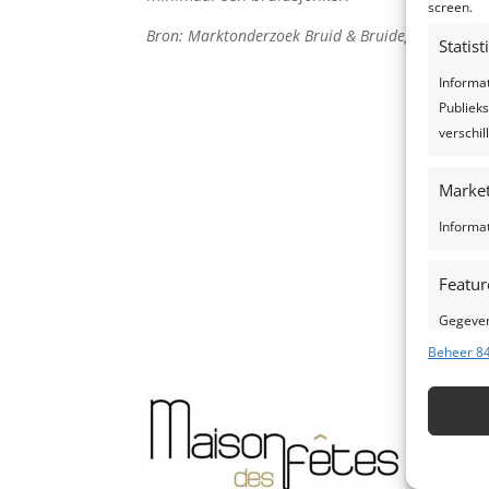
screen.
Bron: Marktonderzoek Bruid & Bruidegom Magaz
Statis
Informa
Publieks
verschi
Market
Informa
Featur
Gegeven
Verschil
Beheer 84
verzond
Zorg d
fouten