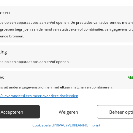
ine
tieken
tie op een apparaat opslaan en/of openen, De prestaties van advertenties meten
groepen begrijpen aan de hand van statistieken of combinaties van gegevens uit
llende bronnen.
ing
tie op een apparaat opslaan en/of openen.
es
Alt
s uit andere gegevensbronnen met elkaar matchen en combineren,
lende apparaten linken, Apparaten identificeren op basis van automatisch
0 leveranciers
Lees meer over deze doeleinden
en informatie.
Contacteer ons
Accepteren
Weigeren
Beheer opt
ragen voor beveiliging, fraude voorkomen en detecteren en
Alt
 opsporen, Advertenties en content leveren en tonen.
M: +32 (0)472 42 32 29
Cookiebeleid
PRIVACYVERKLARING
Imprint
T: +32 (0)16 69 85 22