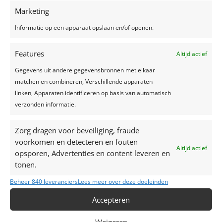
Recente berichten
Marketing
Een feest plannen, wat geef je uit?
Informatie op een apparaat opslaan en/of openen.
Trouwjurken trends 2024
Features
Altijd actief
Zelfgemaakte limonade, hét recept voor een
verkoelend drankje!
Gegevens uit andere gegevensbronnen met elkaar
Top 7 trends voor huwelijken in 2024-2025
matchen en combineren, Verschillende apparaten
linken, Apparaten identificeren op basis van automatisch
Zo creëer je het perfecte sprookjesfeest!
verzonden informatie.
Recente reacties
Zorg dragen voor beveiliging, fraude
voorkomen en detecteren en fouten
Altijd actief
opsporen, Advertenties en content leveren en
tonen.
Beheer 840 leveranciers
Lees meer over deze doeleinden
Accepteren
Weigeren