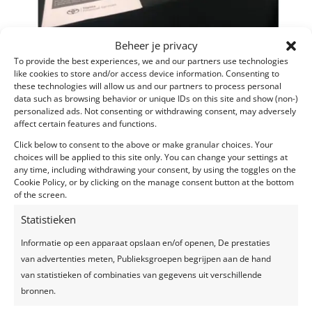
Beheer je privacy
To provide the best experiences, we and our partners use technologies
like cookies to store and/or access device information. Consenting to
these technologies will allow us and our partners to process personal
data such as browsing behavior or unique IDs on this site and show (non-)
Back to the office party Toyota, 1 oktober 2021
personalized ads. Not consenting or withdrawing consent, may adversely
door
liesbet
|
nov 11, 2021
|
Galerij
affect certain features and functions.
Click below to consent to the above or make granular choices. Your
Feestlocatie: Toyota Financial Services Belgium –
choices will be applied to this site only. You can change your settings at
Eigen kantoor Betreft: Back to the office party
any time, including withdrawing your consent, by using the toggles on the
Cookie Policy, or by clicking on the manage consent button at the bottom
Maison des Fêtes werd gevraagd een kantoorfeestje
of the screen.
te organiseren voor de werknemers, die elkaar
omwille van de Coronamaatregelen, in geen tijden
Statistieken
live hadden gezien. Het...
Informatie op een apparaat opslaan en/of openen, De prestaties
van advertenties meten, Publieksgroepen begrijpen aan de hand
van statistieken of combinaties van gegevens uit verschillende
bronnen.