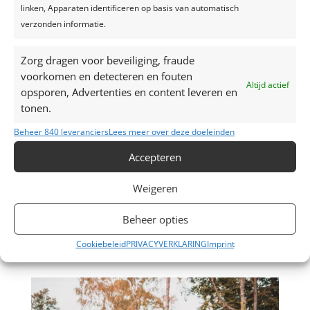
linken, Apparaten identificeren op basis van automatisch
verzonden informatie.
Zorg dragen voor beveiliging, fraude
voorkomen en detecteren en fouten
Altijd actief
opsporen, Advertenties en content leveren en
tonen.
Huwelijk Jolien & Joachim, 30 oktober 2021
door
liesbet
|
nov 11, 2021
|
Wedding
Beheer 840 leveranciers
Lees meer over deze doeleinden
Accepteren
Feestlocatie: Zaal Eikenbos, Lummen Betreft:
Huwelijk Jolien & Joachim Thema: Romantic chic
Weigeren
Ingrediënten: Het huwelijkspaar vroeg me om de
gemeentelijke feestzaal in een feeëriek jasje te
Beheer opties
steken. De zaal werd voorzien van een black box en
mooie belichting zoals...
Cookiebeleid
PRIVACYVERKLARING
Imprint