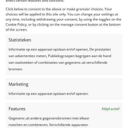
affect certain features and functions.
Click below to consent to the above or make granular choices. Your
choices will be applied to this site only. You can change your settings at
any time, including withdrawing your consent, by using the toggles on the
Cookie Policy, or by clicking on the manage consent button at the bottom
of the screen.
Statistieken
Informatie op een apparaat opslaan en/of openen, De prestaties
Huwelijk Kimberly & Steven, 28 mei 2022
van advertenties meten, Publieksgroepen begrijpen aan de hand
door
Maison des Fêtes
|
jul 12, 2022
|
Wedding
van statistieken of combinaties van gegevens uit verschillende
bronnen.
Eventlocatie: Hof te Rhode, Diest Betreft: Huwelijk
Kimberly & Steven Ingrediënten: Maison des Fêtes
Marketing
verzorgde de styling en de organisatie van het
huwelijk. Het kleurenpalet bestond uit goud en
Informatie op een apparaat opslaan en/of openen.
koraal. Het kerkelijk huwelijk vond plaats in de...
Features
Altijd actief
Gegevens uit andere gegevensbronnen met elkaar
matchen en combineren, Verschillende apparaten