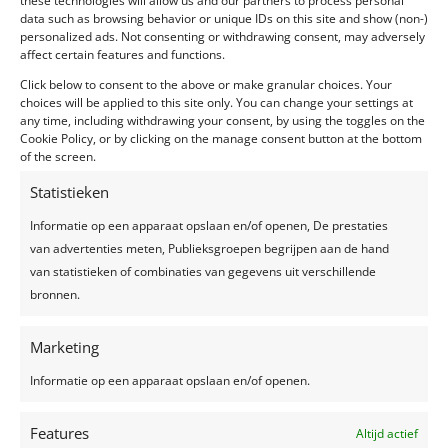
these technologies will allow us and our partners to process personal
data such as browsing behavior or unique IDs on this site and show (non-)
Ingrediënten: Het huwelijkspaar vroeg me om de
personalized ads. Not consenting or withdrawing consent, may adversely
gemeentelijke feestzaal in een feeëriek jasje te
affect certain features and functions.
steken. De zaal werd voorzien van een black box en
Click below to consent to the above or make granular choices. Your
mooie belichting zoals...
choices will be applied to this site only. You can change your settings at
any time, including withdrawing your consent, by using the toggles on the
Cookie Policy, or by clicking on the manage consent button at the bottom
of the screen.
Statistieken
Recente berichten
Informatie op een apparaat opslaan en/of openen, De prestaties
van advertenties meten, Publieksgroepen begrijpen aan de hand
Een feest plannen, wat geef je uit?
van statistieken of combinaties van gegevens uit verschillende
Trouwjurken trends 2024
bronnen.
Zelfgemaakte limonade, hét recept voor een
verkoelend drankje!
Marketing
Top 7 trends voor huwelijken in 2024-2025
Informatie op een apparaat opslaan en/of openen.
Zo creëer je het perfecte sprookjesfeest!
Features
Altijd actief
Recente reacties