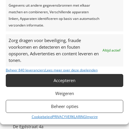
Gegevens uit andere gegevensbronnen met elkaar
matchen en combineren, Verschillende apparaten
linken, Apparaten identificeren op basis van automatisch
verzonden informatie.
Zorg dragen voor beveiliging, fraude
voorkomen en detecteren en fouten
Altijd actief
opsporen, Advertenties en content leveren en
tonen.
Beheer 840 leveranciers
Lees meer over deze doeleinden
Accepteren
Contacteer ons
Weigeren
M: +32 (0)472 42 32 29
Beheer opties
T: +32 (0)16 69 85 22
E:
liesbet@maisondesfetes.be
Cookiebeleid
PRIVACYVERKLARING
Imprint
De Egdstraat 4a