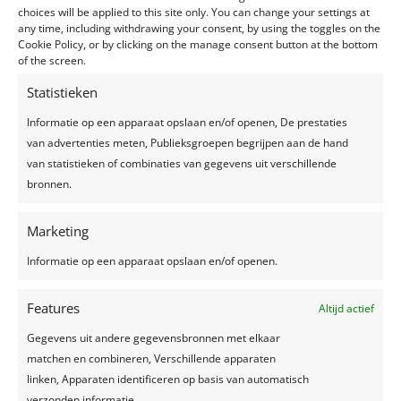
Wilsele Betreft: 50 jaar bestaan kinderdagverblijf
choices will be applied to this site only. You can change your settings at
any time, including withdrawing your consent, by using the toggles on the
Thema: kids Ingrediënten: Voor frisse drankjes
Cookie Policy, or by clicking on the manage consent button at the bottom
konden onze gasten terecht bij VW Retrocafé on...
of the screen.
Statistieken
Informatie op een apparaat opslaan en/of openen, De prestaties
van advertenties meten, Publieksgroepen begrijpen aan de hand
van statistieken of combinaties van gegevens uit verschillende
bronnen.
Marketing
Informatie op een apparaat opslaan en/of openen.
Features
Altijd actief
Gegevens uit andere gegevensbronnen met elkaar
matchen en combineren, Verschillende apparaten
linken, Apparaten identificeren op basis van automatisch
verzonden informatie.