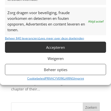
Zorg dragen voor beveiliging, fraude
voorkomen en detecteren en fouten
Altijd actief
opsporen, Advertenties en content leveren en
tonen.
Beheer 840 leveranciers
Lees meer over deze doeleinden
Huwelijk Jolien & Wesley, 13 augustus 2022
Accepteren
door
Maison des Fêtes
|
aug 18, 2022
Weigeren
Huwelijk Jolien & Wesley, 13 augustus 2022
Eventlocatie: Château de la Motte te Sint-Truiden
Beheer opties
Betreft: Huwelijk Jolien & Wesley Ingrediënten:
Maison des Fêtes verzorgde de styling en organisatie
Cookiebeleid
PRIVACYVERKLARING
Imprint
van dit huwelijk. Thema: Bridgerton The next
chapter of their...