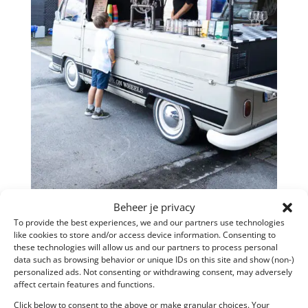
Beheer je privacy
To provide the best experiences, we and our partners use technologies
50 jaar kinderdagverblijf ’t Anemoontje, 1
like cookies to store and/or access device information. Consenting to
september 2023
these technologies will allow us and our partners to process personal
door
Maison des Fêtes
|
sep 28, 2023
data such as browsing behavior or unique IDs on this site and show (non-)
personalized ads. Not consenting or withdrawing consent, may adversely
affect certain features and functions.
50 jaar kinderdagverblijf ’t Anemoontje, 1 september
2023 Eventlocatie: Kinderdagverblijf ’t Anemoontje,
Click below to consent to the above or make granular choices. Your