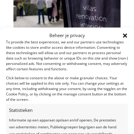
Beheer je privacy
To provide the best experiences, we and our partners use technologies
like cookies to store and/or access device information. Consenting to
these technologies will allow us and our partners to process personal
data such as browsing behavior or unique IDs on this site and show (non-)
personalized ads. Not consenting or withdrawing consent, may adversely
affect certain features and functions.
Click below to consent to the above or make granular choices. Your
Exclusieve kijkdagen B+, 23-24 april 2022
choices will be applied to this site only. You can change your settings at
door
Maison des Fêtes
|
apr 29, 2022
any time, including withdrawing your consent, by using the toggles on the
Cookie Policy, or by clicking on the manage consent button at the bottom
Exclusieve kijkdagen B+, 23-24 april Eventlocatie:
of the screen.
Notariaat te Westerlo Betreft: Exclusieve kijkdagen
Statistieken
B+ Ingrediënten: Maison des Fêtes verzorgde de
exclusieve kijkdagen van B+ bij een van hun
Informatie op een apparaat opslaan en/of openen, De prestaties
bouwheren. Potentiële klanten konden er genieten
van advertenties meten, Publieksgroepen begrijpen aan de hand
van een rondleiding in...
van statistieken of combinaties van gegevens uit verschillende