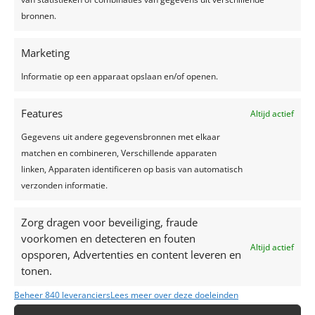
bronnen.
Marketing
Informatie op een apparaat opslaan en/of openen.
Recente berichten
Een feest plannen, wat geef je uit?
Features
Altijd actief
Trouwjurken trends 2024
Gegevens uit andere gegevensbronnen met elkaar
Zelfgemaakte limonade, hét recept voor een
matchen en combineren, Verschillende apparaten
verkoelend drankje!
linken, Apparaten identificeren op basis van automatisch
verzonden informatie.
Top 7 trends voor huwelijken in 2024-2025
Zo creëer je het perfecte sprookjesfeest!
Zorg dragen voor beveiliging, fraude
voorkomen en detecteren en fouten
Recente reacties
Altijd actief
opsporen, Advertenties en content leveren en
tonen.
Beheer 840 leveranciers
Lees meer over deze doeleinden