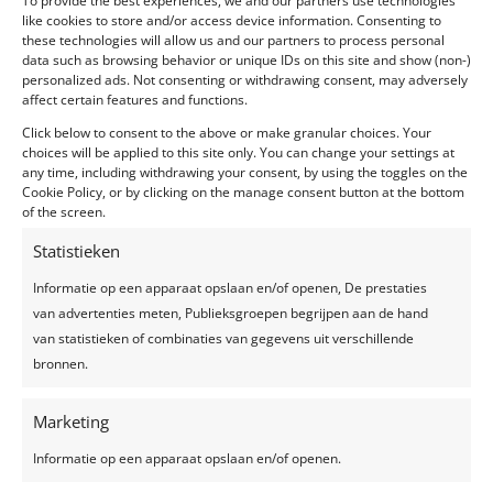
To provide the best experiences, we and our partners use technologies
like cookies to store and/or access device information. Consenting to
Ceremoniespreker
these technologies will allow us and our partners to process personal
data such as browsing behavior or unique IDs on this site and show (non-)
personalized ads. Not consenting or withdrawing consent, may adversely
affect certain features and functions.
Click below to consent to the above or make granular choices. Your
choices will be applied to this site only. You can change your settings at
any time, including withdrawing your consent, by using the toggles on the
Cookie Policy, or by clicking on the manage consent button at the bottom
of the screen.
Statistieken
Informatie op een apparaat opslaan en/of openen, De prestaties
van advertenties meten, Publieksgroepen begrijpen aan de hand
Huwelijk Sonny & Daniel, vrijdag 26 juni
van statistieken of combinaties van gegevens uit verschillende
2026
bronnen.
Wedding
Marketing
Informatie op een apparaat opslaan en/of openen.