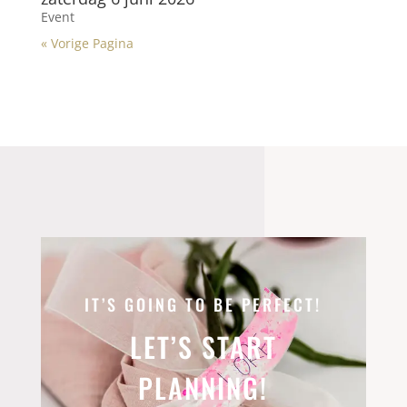
Event
« Vorige Pagina
IT’S GOING TO BE PERFECT!
LET’S START
PLANNING!