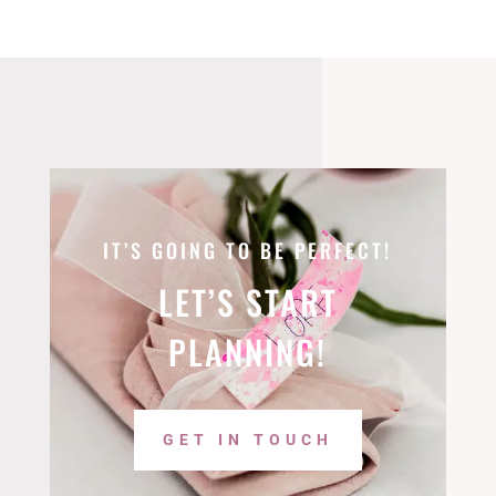
IT’S GOING TO BE PERFECT!
LET’S START
PLANNING!
GET IN TOUCH