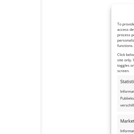
To provide
access dev
process p
personali
functions.
Click belo
site only.
toggles on
screen.
Statis
Informa
Publieks
verschi
Market
Informa