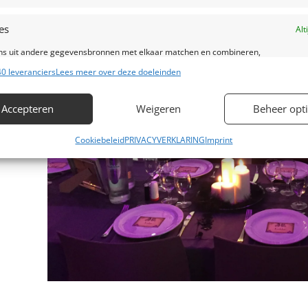
es
Alt
s uit andere gegevensbronnen met elkaar matchen en combineren,
lende apparaten linken, Apparaten identificeren op basis van automatisch
0 leveranciers
Lees meer over deze doeleinden
en informatie.
Accepteren
Weigeren
Beheer opt
ragen voor beveiliging, fraude voorkomen en detecteren en
Alt
 opsporen, Advertenties en content leveren en tonen.
Cookiebeleid
PRIVACYVERKLARING
Imprint