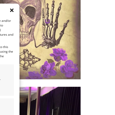
e and/or
 to
)
atures and
o this
 using the
the
,