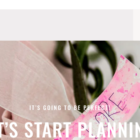
IT’S GOING TO BE PERFECT!
T’S START PLANNI