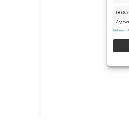
Featur
Gegeven
Verschil
Beheer 84
verzond
Zorg d
fouten