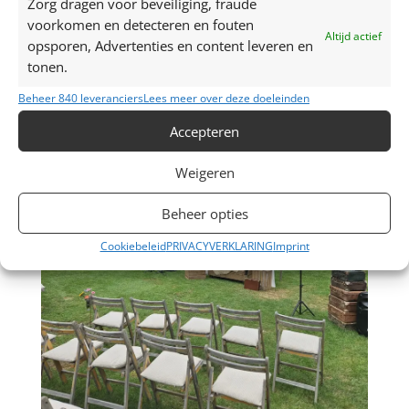
Zorg dragen voor beveiliging, fraude
voorkomen en detecteren en fouten
Altijd actief
opsporen, Advertenties en content leveren en
tonen.
Beheer 840 leveranciers
Lees meer over deze doeleinden
Accepteren
Weigeren
Beheer opties
Cookiebeleid
PRIVACYVERKLARING
Imprint