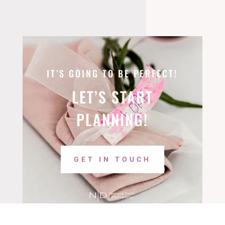
IT’S GOING TO BE PERFECT!
LET’S START
PLANNING!
GET IN TOUCH