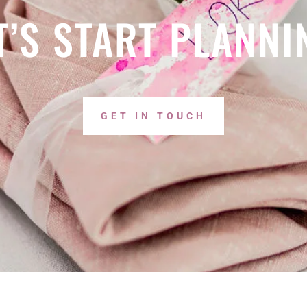
T’S START PLANNI
GET IN TOUCH