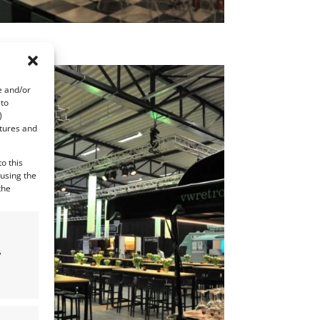
e and/or
 to
)
atures and
o this
 using the
the
,