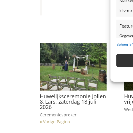
Market
Informa
Featur
Gegeven
Verschil
Beheer 84
verzond
Zorg d
fouten
Huwelijksceremonie Jolien
Huw
& Lars, zaterdag 18 juli
vri
2026
Wed
Ceremoniespreker
« Vorige Pagina