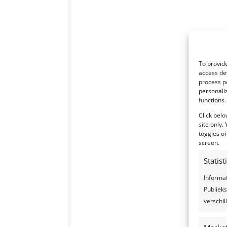
To provide
access dev
process p
personali
functions.
Click belo
site only.
toggles on
screen.
Statis
Informa
Publieks
verschi