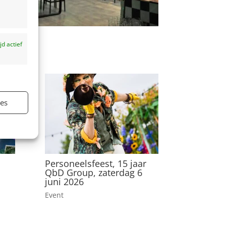
ijd actief
ies
ijd actief
Personeelsfeest, 15 jaar
QbD Group, zaterdag 6
juni 2026
Event