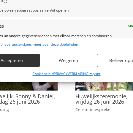
ing
tie op een apparaat opslaan en/of openen.
es
Alt
s uit andere gegevensbronnen met elkaar matchen en combineren,
lende apparaten linken, Apparaten identificeren op basis van automatisch
0 leveranciers
Lees meer over deze doeleinden
en informatie.
Accepteren
Weigeren
Beheer opt
ragen voor beveiliging, fraude voorkomen en detecteren en
Alt
 opsporen, Advertenties en content leveren en tonen.
Cookiebeleid
PRIVACYVERKLARING
Imprint
elijk Sonny & Daniel,
Huwelijksceremonie,
jdag 26 juni 2026
vrijdag 26 juni 2026
ding
Ceremoniespreker