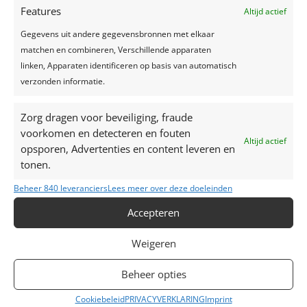
Features
Altijd actief
Gegevens uit andere gegevensbronnen met elkaar
matchen en combineren, Verschillende apparaten
linken, Apparaten identificeren op basis van automatisch
verzonden informatie.
Klantevent, Red Curtain Club, zaterdag 7
februari
Zorg dragen voor beveiliging, fraude
Event
voorkomen en detecteren en fouten
Altijd actief
opsporen, Advertenties en content leveren en
tonen.
Beheer 840 leveranciers
Lees meer over deze doeleinden
Accepteren
Weigeren
Beheer opties
Cookiebeleid
PRIVACYVERKLARING
Imprint