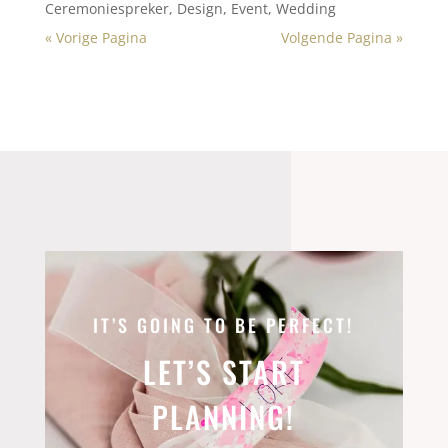
Ceremoniespreker
,
Design
,
Event
,
Wedding
« Vorige Pagina
Volgende Pagina »
IT’S GOING TO BE PERFECT!
LET’S START
PLANNING!